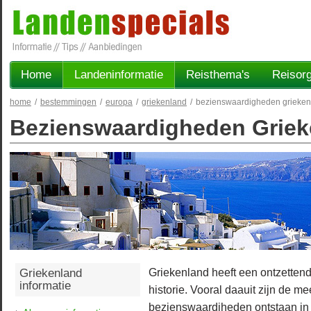
Home
Landeninformatie
Reisthema's
Reisorg
home
/
bestemmingen
/
europa
/
griekenland
/
bezienswaardigheden grieken
Bezienswaardigheden Griek
Griekenland heeft een ontzettend 
Griekenland
informatie
historie. Vooral daauit zijn de me
bezienswaardiheden ontstaan in