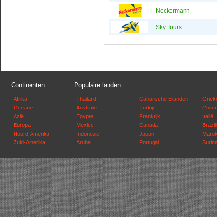
Neckermann
Sky Tours
Continenten
Populaire landen
Afrika
Thailand
Canarische Eilanden
Griek
Oceanië
Australië
Turkije
China
Azië
Egypte
Frankrijk
Italië
Europa
Mexico
Canada
Brazli
Noord-Amerika
Indonesië
Japan
Maro
Zuid-Amerika
Aruba
Portugal
Surin