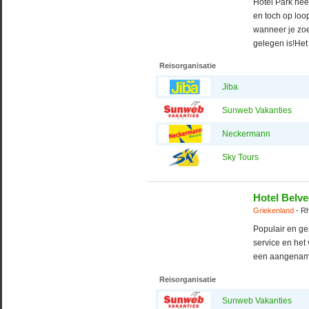
Hotel Park hee
en toch op loo
wanneer je zoe
gelegen is!Het 
Reisorganisatie
Jiba
Sunweb Vakanties
Neckermann
Sky Tours
Hotel Belv
Griekenland
- R
Populair en ge
service en het 
een aangenam
Reisorganisatie
Sunweb Vakanties