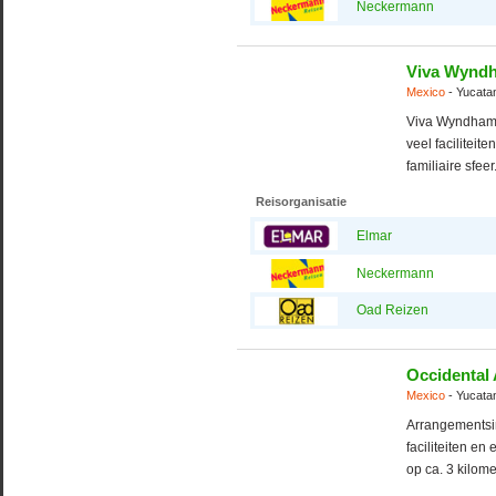
Neckermann
Viva Wynd
Mexico
- Yucata
Viva Wyndham A
veel facilitei
familiaire sfee
Reisorganisatie
Elmar
Neckermann
Oad Reizen
Occidental 
Mexico
- Yucata
Arrangementsi
faciliteiten en 
op ca. 3 kilom