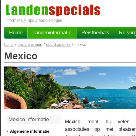
Home
Landeninformatie
Reisthema's
Reisorg
home
/
bestemmingen
/
noord-amerika
/
mexico
Mexico
Mexico informatie
Mexico roept bij velen d
associaties op met plaatse
Algemene informatie