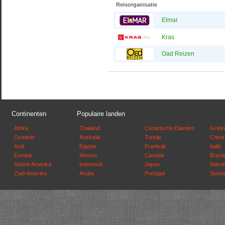
Reisorganisatie
Elmar
Kras
Oad Reizen
Continenten
Populaire landen
Afrika
Thailand
Canarische Eilanden
Griek
Oceanië
Australië
Turkije
China
Azië
Egypte
Frankrijk
Italië
Europa
Mexico
Canada
Brazli
Noord-Amerika
Indonesië
Japan
Maro
Zuid-Amerika
Aruba
Portugal
Surin