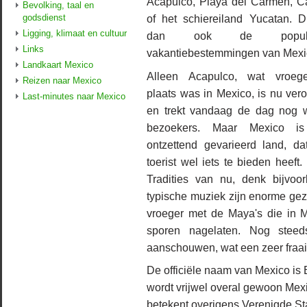
Acapulco, Playa del Carmen, 
Bevolking, taal en
godsdienst
of het schiereiland Yucatan. Di
Ligging, klimaat en cultuur
dan ook de populai
Links
vakantiebestemmingen van Mexi
Landkaart Mexico
Alleen Acapulco, wat vroeg
Reizen naar Mexico
plaats was in Mexico, is nu ver
Last-minutes naar Mexico
en trekt vandaag de dag nog 
bezoekers. Maar Mexico i
ontzettend gevarieerd land, da
toerist wel iets te bieden heeft.
Tradities van nu, denk bijvo
typische muziek zijn enorme gez
vroeger met de Maya's die in M
sporen nagelaten. Nog steed
aanschouwen, wat een zeer fraai 
De officiële naam van Mexico is
wordt vrijwel overal gewoon Me
betekent overigens Verenigde St