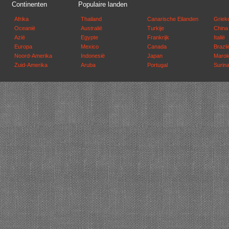
Continenten
Populaire landen
Afrika
Thailand
Canarische Eilanden
Griek
Oceanië
Australië
Turkije
China
Azië
Egypte
Frankrijk
Italië
Europa
Mexico
Canada
Brazli
Noord-Amerika
Indonesië
Japan
Maro
Zuid-Amerika
Aruba
Portugal
Surin