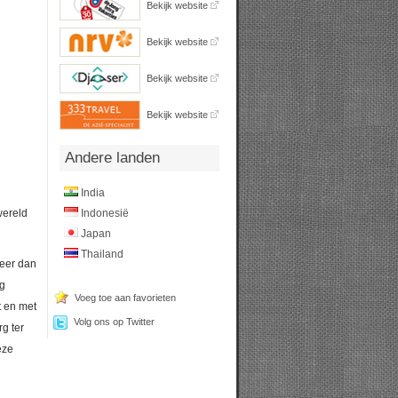
Bekijk website
Bekijk website
Bekijk website
Bekijk website
Andere landen
India
Indonesië
wereld
Japan
Thailand
meer dan
ig
Voeg toe aan favorieten
t en met
Volg ons op Twitter
g ter
eze