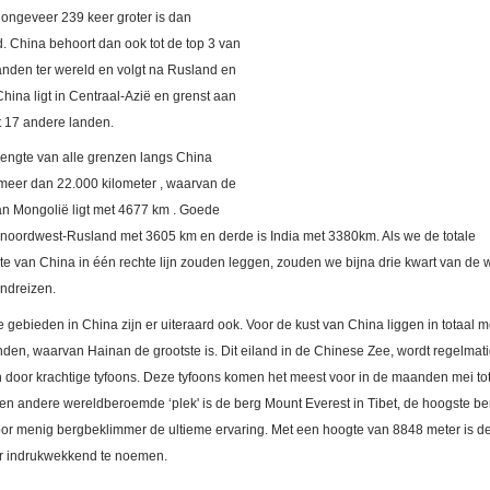
 ongeveer 239 keer groter is dan
. China behoort dan ook tot de top 3 van
landen ter wereld en volgt na Rusland en
hina ligt in Centraal-Azië en grenst aan
t 17 andere landen.
 lengte van alle grenzen langs China
meer dan 22.000 kilometer , waarvan de
an Mongolië ligt met 4677 km . Goede
 noordwest-Rusland met 3605 km en derde is India met 3380km. Als we de totale
te van China in één rechte lijn zouden leggen, zouden we bijna drie kwart van de 
ndreizen.
 gebieden in China zijn er uiteraard ook. Voor de kust van China liggen in totaal 
nden, waarvan Hainan de grootste is. Dit eiland in de Chinese Zee, wordt regelmat
n door krachtige tyfoons. Deze tyfoons komen het meest voor in de maanden mei to
Een andere wereldberoemde ‘plek' is de berg Mount Everest in Tibet, de hoogste ber
oor menig bergbeklimmer de ultieme ervaring. Met een hoogte van 8848 meter is d
r indrukwekkend te noemen.