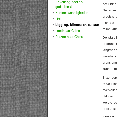
Bevolking, taal en
dat China
godsdienst
Nederland
Bezienswaardigheden
grootste 
Links
Canada. C
Ligging, klimaat en cultuur
maar liefs
Landkaart China
Reizen naar China
De totale
bedraagt 
langste a
tweede is
grensleng
kunnen ro
Bijzondere
3000 eila
overvalle
oktober. 
wereld; v
berg zeke