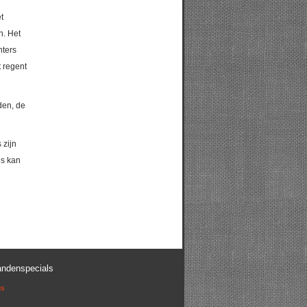
t
n. Het
nters
t regent
den, de
 zijn
es kan
andenspecials
ns