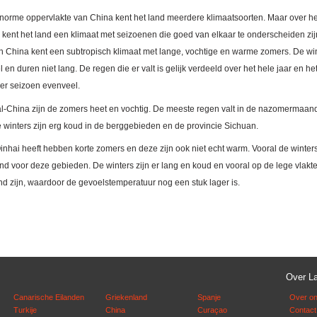
norme oppervlakte van China kent het land meerdere klimaatsoorten. Maar over he
kent het land een klimaat met seizoenen die goed van elkaar te onderscheiden zij
n China kent een subtropisch klimaat met lange, vochtige en warme zomers. De wi
el en duren niet lang. De regen die er valt is gelijk verdeeld over het hele jaar en he
der seizoen evenveel.
al-China zijn de zomers heet en vochtig. De meeste regen valt in de nazomermaan
De winters zijn erg koud in de berggebieden en de provincie Sichuan.
inhai heeft hebben korte zomers en deze zijn ook niet echt warm. Vooral de winters
d voor deze gebieden. De winters zijn er lang en koud en vooral op de lege vlakt
nd zijn, waardoor de gevoelstemperatuur nog een stuk lager is.
Over L
Canarische Eilanden
Griekenland
Spanje
Over o
Turkije
China
Curaçao
Contact