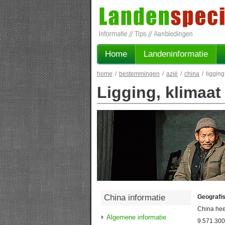
Home
Landeninformatie
home
/
bestemmingen
/
azië
/
china
/
ligging
Ligging, klimaat
China informatie
Geografis
China hee
Algemene informatie
9.571.300 