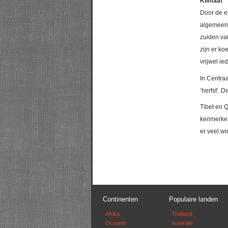
Klimaat
Door de e
algemeen 
zuiden va
zijn er ko
vrijwel ie
In Centra
‘herfst'. 
Tibet en Q
kenmerken
er veel wi
Continenten
Populaire landen
Afrika
Thailand
Oceanië
Australië