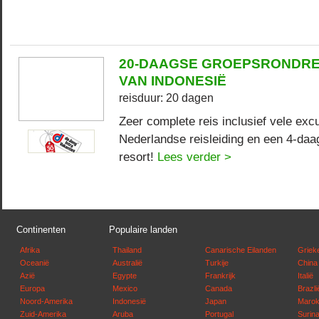
20-DAAGSE GROEPSRONDRE
VAN INDONESIË
reisduur: 20 dagen
Zeer complete reis inclusief vele exc
Nederlandse reisleiding en een 4-daags
resort!
Lees verder >
Continenten
Populaire landen
Afrika
Thailand
Canarische Eilanden
Griek
Oceanië
Australië
Turkije
China
Azië
Egypte
Frankrijk
Italië
Europa
Mexico
Canada
Brazli
Noord-Amerika
Indonesië
Japan
Maro
Zuid-Amerika
Aruba
Portugal
Surin