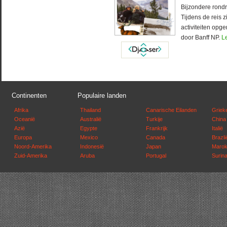
Bijzondere rond
Tijdens de reis 
activiteiten op
door Banff NP.
L
Continenten
Populaire landen
Afrika
Thailand
Canarische Eilanden
Griek
Oceanië
Australië
Turkije
China
Azië
Egypte
Frankrijk
Italië
Europa
Mexico
Canada
Brazli
Noord-Amerika
Indonesië
Japan
Maro
Zuid-Amerika
Aruba
Portugal
Surin