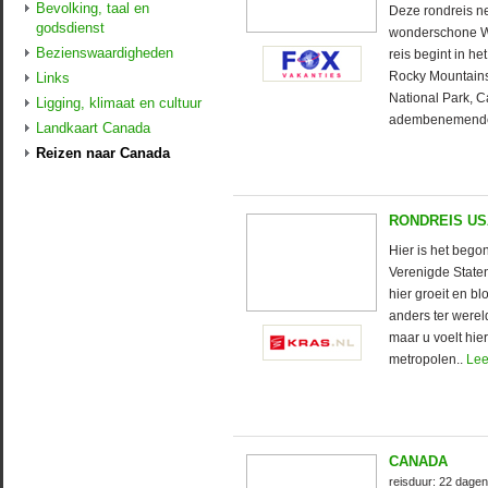
Bevolking, taal en
Deze rondreis n
godsdienst
wonderschone We
Bezienswaardigheden
reis begint in h
Rocky Mountains
Links
National Park, 
Ligging, klimaat en cultuur
adembenemende 
Landkaart Canada
Reizen naar Canada
RONDREIS US
Hier is het bego
Verenigde State
hier groeit en b
anders ter wereld
maar u voelt hie
metropolen..
Lee
CANADA
reisduur: 22 dagen