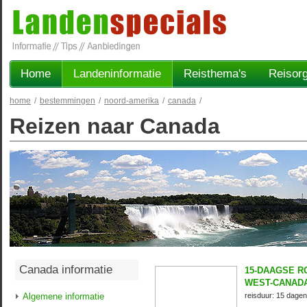
Home
Landeninformatie
Reisthema's
Reisorg
home
/
bestemmingen
/
noord-amerika
/
canada
/
Reizen naar Canada
Canada informatie
15-DAAGSE 
WEST-CANAD
Algemene informatie
reisduur: 15 dagen