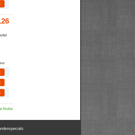
k
126
hotel
ine
k
k
k
ar Aruba
andenspecials