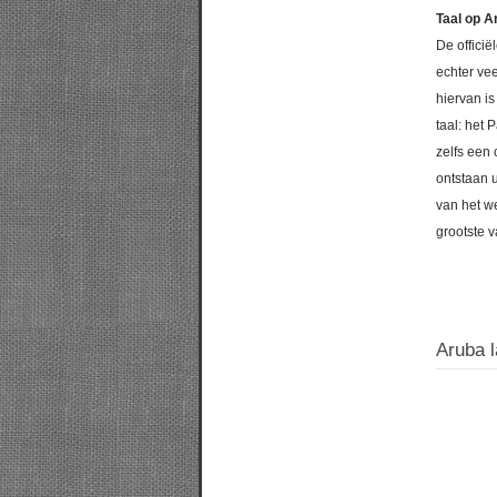
Taal op A
De officië
echter ve
hiervan is
taal: het
zelfs een 
ontstaan 
van het w
grootste v
Aruba l