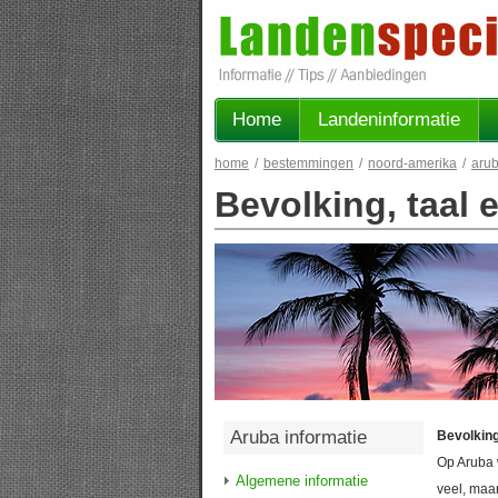
Home
Landeninformatie
home
/
bestemmingen
/
noord-amerika
/
aru
Bevolking, taal
Aruba informatie
Bevolkin
Op Aruba w
Algemene informatie
veel, maar