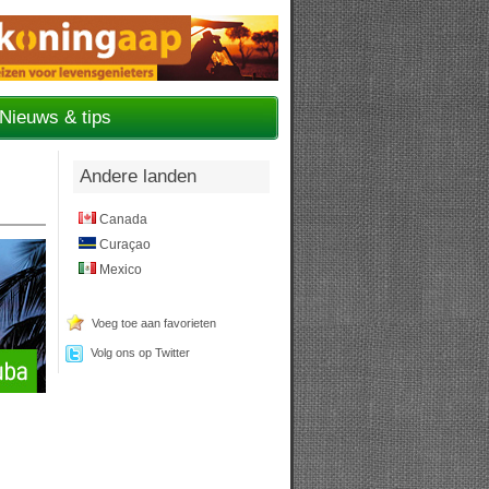
Nieuws & tips
Andere landen
Canada
Curaçao
Mexico
Voeg toe aan favorieten
Volg ons op Twitter