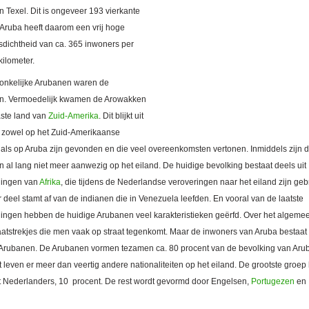
n Texel. Dit is ongeveer 193 vierkante
 Aruba heeft daarom een vrij hoge
sdichtheid van ca. 365 inwoners per
kilometer.
onkelijke Arubanen waren de
n. Vermoedelijk kwamen de Arowakken
aste land van
Zuid-Amerika
. Dit blijkt uit
e zowel op het Zuid-Amerikaanse
 als op Aruba zijn gevonden en die veel overeenkomsten vertonen. Inmiddels zijn 
 al lang niet meer aanwezig op het eiland. De huidige bevolking bestaat deels uit
lingen van
Afrika
, die tijdens de Nederlandse veroveringen naar het eiland zijn geb
deel stamt af van de indianen die in Venezuela leefden. En vooral van de laatste
ingen hebben de huidige Arubanen veel karakteristieken geërfd. Over het algemee
laatstrekjes die men vaak op straat tegenkomt. Maar de inwoners van Aruba bestaat 
t Arubanen. De Arubanen vormen tezamen ca. 80 procent van de bevolking van Aru
leven er meer dan veertig andere nationaliteiten op het eiland. De grootste groep
it Nederlanders, 10 procent. De rest wordt gevormd door Engelsen,
Portugezen
en