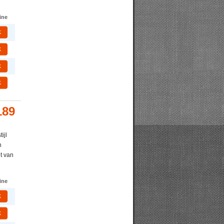
ine
k
k
k
k
189
ijl
n
et van
ine
k
k