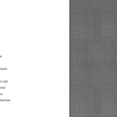
de
racht.
n zijn
niet
ba.
 hiervan