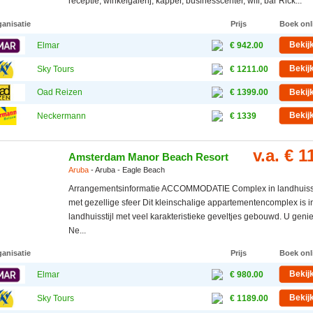
receptie, winkelgalerij, kapper, businesscenter, wifi, bar Rick...
ganisatie
Prijs
Boek onl
Bekij
Elmar
€ 942.00
Bekij
Sky Tours
€ 1211.00
Oad Reizen
€ 1399.00
Bekij
Bekij
Neckermann
€ 1339
v.a. € 1
Amsterdam Manor Beach Resort
Aruba
- Aruba - Eagle Beach
Arrangementsinformatie ACCOMMODATIE Complex in landhuisst
met gezellige sfeer Dit kleinschalige appartementencomplex is i
landhuisstijl met veel karakteristieke geveltjes gebouwd. U geni
Ne...
ganisatie
Prijs
Boek onl
Bekij
Elmar
€ 980.00
Bekij
Sky Tours
€ 1189.00