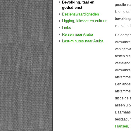
Bevolking, taal en
grootte va
godsdienst
kilometer.
Bezienswaardigheden
bevolking
Ligging, klimaat en cultuur
vierkante 
Links
Reizen naar Aruba
De oorspr
Last-minutes naar Aruba
Arowakke
van het v
resten di
vasteland
Arowakken
afstamme
Een ander 
afstammel
dit de ge
alleen ui
Daarnaast 
bestaat u
Fransen
.