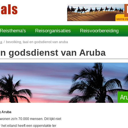
Reisthema's
Reisorganisaties
Reisvoorbereiding
ba
/
bevolking, taal en godsdienst van aruba
 en godsdienst van Aruba
g Aruba
onen zo'n 70.000 mensen. Dit lijkt niet
 het eiland heeft een oppervlakte ter