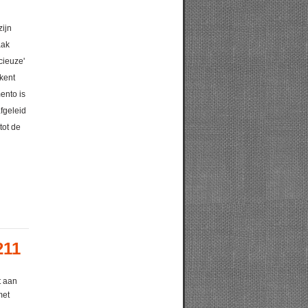
zijn
aak
cieuze'
kent
ento is
fgeleid
tot de
211
t aan
met