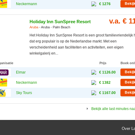
Bekij
Neckermann
€ 1276
v.a. € 1
Holiday Inn SunSpree Resort
Aruba
- Aruba - Palm Beach
Het Holiday Inn SunSpree Resort is een groot familievriendelijk 
dat erg populair is op de Nederlandse markt. Met een
verscheidenheid aan faciliteiten en activiteiten, een eigen
winkelgalerij en...
ganisatie
Prijs
Boek onl
Bekij
Elmar
€ 1126.00
Bekij
Neckermann
€ 1382
Bekij
Sky Tours
€ 1167.00
Bekijk alle last minutes na
Over L