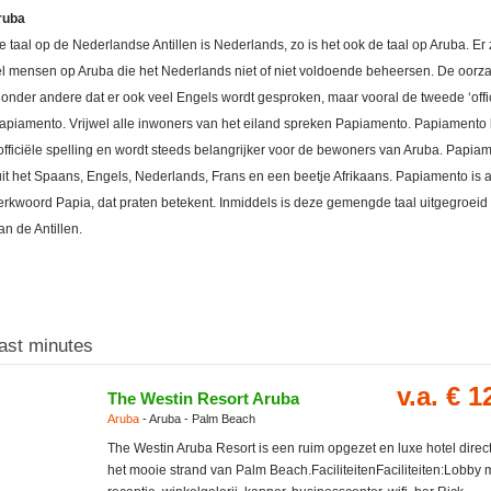
ruba
le taal op de Nederlandse Antillen is Nederlands, zo is het ook de taal op Aruba. Er 
el mensen op Aruba die het Nederlands niet of niet voldoende beheersen. De oorz
 onder andere dat er ook veel Engels wordt gesproken, maar vooral de tweede ‘offi
 Papiamento. Vrijwel alle inwoners van het eiland spreken Papiamento. Papiamento 
officiële spelling en wordt steeds belangrijker voor de bewoners van Aruba. Papiam
uit het Spaans, Engels, Nederlands, Frans en een beetje Afrikaans. Papiamento is a
erkwoord Papia, dat praten betekent. Inmiddels is deze gemengde taal uitgegroeid 
an de Antillen.
ast minutes
v.a. € 1
The Westin Resort Aruba
Aruba
- Aruba - Palm Beach
The Westin Aruba Resort is een ruim opgezet en luxe hotel direc
het mooie strand van Palm Beach.FaciliteitenFaciliteiten:Lobby 