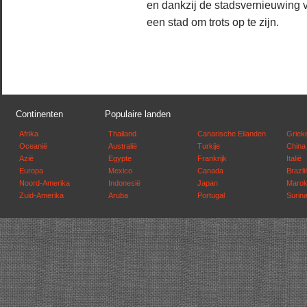
en dankzij de stadsvernieuwing 
een stad om trots op te zijn.
Continenten
Populaire landen
Afrika
Thailand
Canarische Eilanden
Griek
Oceanië
Australië
Turkije
China
Azië
Egypte
Frankrijk
Italië
Europa
Mexico
Canada
Brazli
Noord-Amerika
Indonesië
Japan
Maro
Zuid-Amerika
Aruba
Portugal
Surin