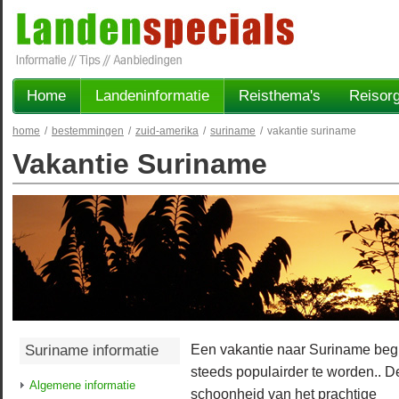
Home
Landeninformatie
Reisthema's
Reisorg
home
/
bestemmingen
/
zuid-amerika
/
suriname
/
vakantie suriname
Vakantie Suriname
Een vakantie naar Suriname beg
Suriname informatie
steeds populairder te worden.. D
Algemene informatie
schoonheid van het prachtige