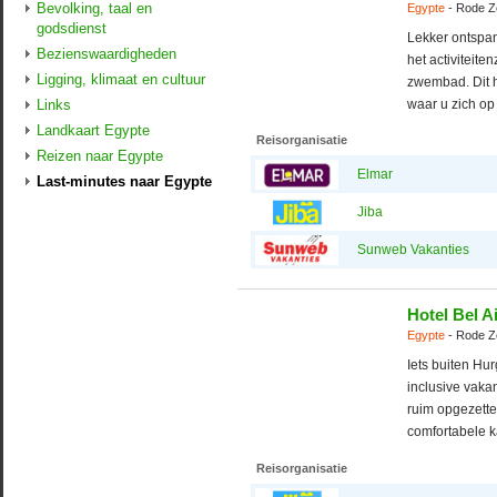
Bevolking, taal en
Egypte
- Rode Z
godsdienst
Lekker ontspan
Bezienswaardigheden
het activiteit
Ligging, klimaat en cultuur
zwembad. Dit h
Links
waar u zich op
Landkaart Egypte
Reisorganisatie
Reizen naar Egypte
Elmar
Last-minutes naar Egypte
Jiba
Sunweb Vakanties
Hotel Bel A
Egypte
- Rode Z
Iets buiten Hur
inclusive vakan
ruim opgezette 
comfortabele k
Reisorganisatie