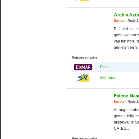
Arabia Azu
Egypte
- Rode Z
Dit hotel is ni
gebouwd om een
van het hotel t
genieten en 's 
Reisorganisatie
Elmar
Sky Tours
Falcon Naa
Egypte
- Rode Z
Arrangements
gemoedelijk ho
prijs/kwalitei
CATEG...
Reisorganisatie