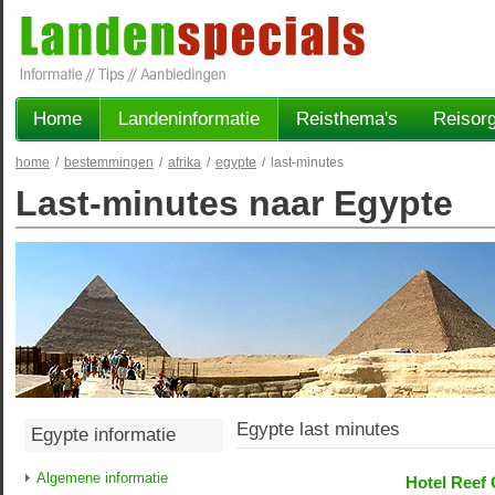
Home
Landeninformatie
Reisthema's
Reisorg
home
/
bestemmingen
/
afrika
/
egypte
/
last-minutes
Last-minutes naar Egypte
Egypte last minutes
Egypte informatie
Algemene informatie
Hotel Reef