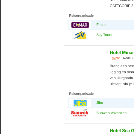
CATEGORIE 3 s
Reisorganisatie
Elmar
Sky Tours
Hotel Mina
Egypte
- Rode Z
Breng een heerl
ligging en moo
van Hurghada e
uitstapt, sta je 
Reisorganisatie
Jiba
Sunweb Vakanties
Hotel Sea 