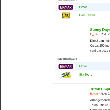
Elmar
Oad Reizen
Sunny Days 
Egypte
- Rode Z
Direct aan het
Op ca. 250 met
centrum deze s
Reisorganisatie
Elmar
Sky Tours
Triton Emp
Egypte
- Rode Z
Arrangementsi
Triton Empire B
Nederlandse va