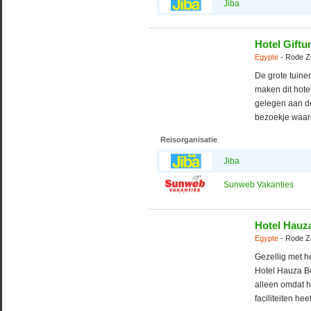
Jiba
Hotel Giftu
Egypte
- Rode Z
De grote tuinen
maken dit hotel
gelegen aan d
bezoekje waard
Reisorganisatie
Jiba
Sunweb Vakanties
Hotel Hauz
Egypte
- Rode Z
Gezellig met he
Hotel Hauza Be
alleen omdat he
faciliteiten heef