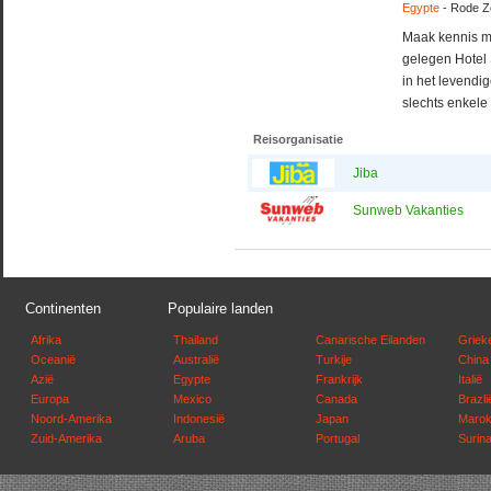
Egypte
- Rode Z
Maak kennis me
gelegen Hotel 
in het levendi
slechts enkele
Reisorganisatie
Jiba
Sunweb Vakanties
Continenten
Populaire landen
Afrika
Thailand
Canarische Eilanden
Griek
Oceanië
Australië
Turkije
China
Azië
Egypte
Frankrijk
Italië
Europa
Mexico
Canada
Brazli
Noord-Amerika
Indonesië
Japan
Maro
Zuid-Amerika
Aruba
Portugal
Surin