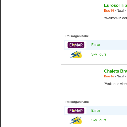
Eurosol Ti
Brazilië
- Natal -
"Welkom in een
Reisorganisatie
Elmar
Sky Tours
Chalets Bras
Brazilië
- Natal -
?Vakantie vier
Reisorganisatie
Elmar
Sky Tours