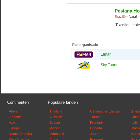
Pestana Hot
Brazilië
- Natal -
"Excellent hote
Reisorganisatie
Elmar
Sky Tours
Continenten
Populaire landen
Afrika
Thailand
Canarische Eilanden
Griek
Oceanië
Australië
Turkije
China
Azië
Egypte
Frankrijk
Italië
Europa
Mexico
Canada
Brazli
Noord-Amerika
Indonesië
Japan
Maro
Zuid-Amerika
Aruba
Portugal
Surin