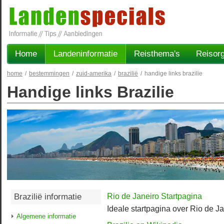
Home
Landeninformatie
Reisthema's
Reisorg
home
/
bestemmingen
/
zuid-amerika
/
brazilië
/
handige links brazilie
Handige links Brazilie
Rio de Janeiro Startpagina
Brazilië informatie
Ideale startpagina over Rio de J
Algemene informatie