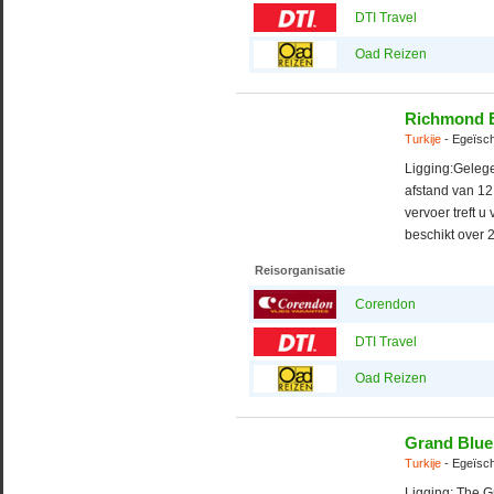
DTI Travel
Oad Reizen
Richmond 
Turkije
- Egeïsch
Ligging:Geleg
afstand van 12
vervoer treft 
beschikt over 
Reisorganisatie
Corendon
DTI Travel
Oad Reizen
Grand Blue
Turkije
- Egeïsch
Ligging: The G