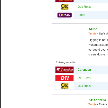
Oad Reizen
Elmar
Atinc
Turkije
- Egeïsch
Ligging:In het
Kusadasi stads
verdeeld over 6
u een kluisje h
Reisorganisatie
Corendon
DTI Travel
Oad Reizen
Krizantem
Turkije
- Turkse 