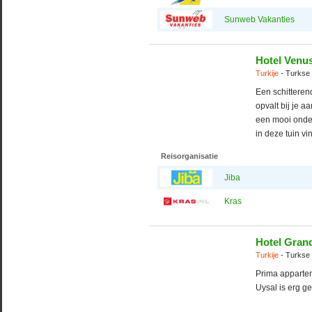
Sunweb Vakanties
Hotel Venu
Turkije
- Turkse 
Een schitterend
opvalt bij je a
een mooi onder
in deze tuin vin
Reisorganisatie
Jiba
Kras
Hotel Grand
Turkije
- Turkse 
Prima apparte
Uysal is erg g