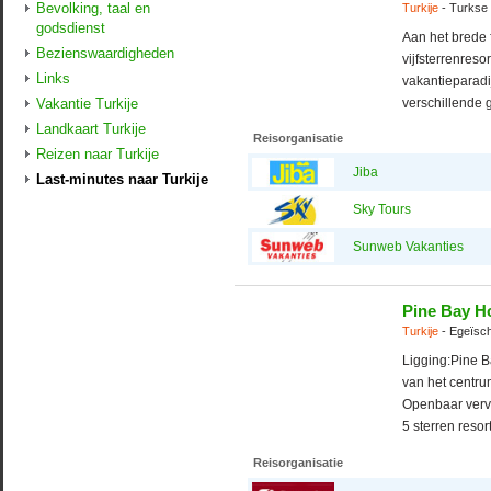
Bevolking, taal en
Turkije
- Turkse 
godsdienst
Aan het brede f
Bezienswaardigheden
vijfsterrenreso
Links
vakantieparadi
Vakantie Turkije
verschillende g
Landkaart Turkije
Reisorganisatie
Reizen naar Turkije
Jiba
Last-minutes naar Turkije
Sky Tours
Sunweb Vakanties
Pine Bay H
Turkije
- Egeïsch
Ligging:Pine Ba
van het centru
Openbaar vervoe
5 sterren resor
Reisorganisatie