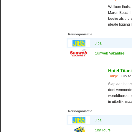
Welkom thuis a
Maren Beach ha
beetje als thu
ideale ligging 
Reisorganisatie
Jiba
Sunweb Vakanties
Hotel Titan
Turkije
- Turkse 
Stap aan boord
doet vermoeden
wereldberoemde
in uiterlijk, ma
Reisorganisatie
Jiba
Sky Tours