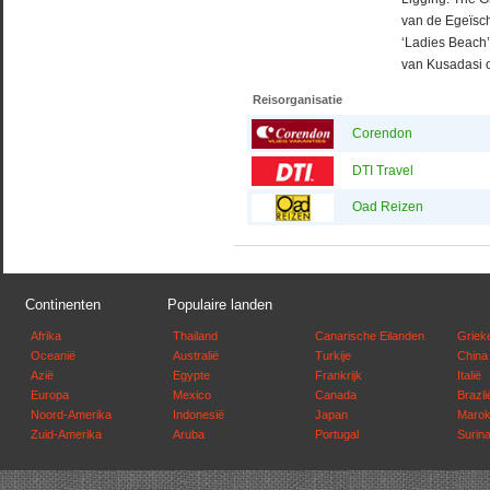
van de Egeïsche
‘Ladies Beach’
van Kusadasi o
Reisorganisatie
Corendon
DTI Travel
Oad Reizen
Continenten
Populaire landen
Afrika
Thailand
Canarische Eilanden
Griek
Oceanië
Australië
Turkije
China
Azië
Egypte
Frankrijk
Italië
Europa
Mexico
Canada
Brazli
Noord-Amerika
Indonesië
Japan
Maro
Zuid-Amerika
Aruba
Portugal
Surin