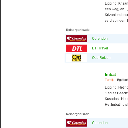
Ligging: Kriza
een weg) en 1,
Krizantem bes
verdiepingen, l
Reisorganisatie
Corendon
DTI Travel
Oad Reizen
Imbat
Turkije
- Egeïsch
Ligging: Het h
‘Ladies Beach’
Kusadasi. Het o
Het Imbat hotel 
Reisorganisatie
Corendon