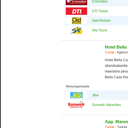
Corendon
DTI Travel
Oad Reizen
Sky Tours
Hotel Bell
Turkije
- Egeïsc
Hotel Bella Ca
strandvakantie 
meerdere perso
Bella Casa Hom
Reisorganisatie
Jiba
Sunweb Vakanties
App. Maren
Turkije
- Turkse 