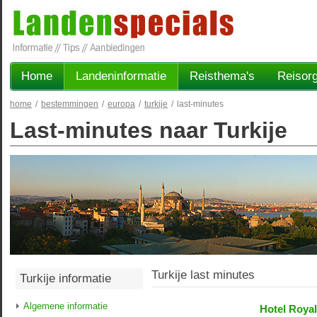
Home
Landeninformatie
Reisthema's
Reisorg
home
/
bestemmingen
/
europa
/
turkije
/
last-minutes
Last-minutes naar Turkije
Turkije last minutes
Turkije informatie
Algemene informatie
Hotel Royal