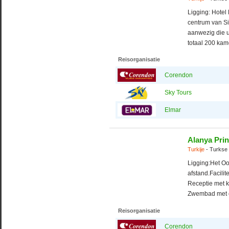
Ligging: Hotel
centrum van Sid
aanwezig die u n
totaal 200 kam
Reisorganisatie
Corendon
Sky Tours
Elmar
Alanya Pri
Turkije
- Turkse 
Ligging:Het Oo
afstand.Facili
Receptie met kl
Zwembad met e
Reisorganisatie
Corendon