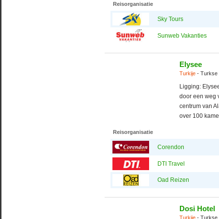
Reisorganisatie
Sky Tours
Sunweb Vakanties
Elysee
Turkije
- Turkse 
Ligging: Elysee
door een weg v
centrum van Ala
over 100 kamer
Reisorganisatie
Corendon
DTI Travel
Oad Reizen
Dosi Hotel
Turkije
- Turkse 