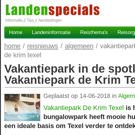
Home
Landeninformatie
Reisthema's
Reisorg
home
/
reisnieuws
/
algemeen
/
vakantiepark
de krim texel
Vakantiepark in de spotl
Vakantiepark de Krim T
Geplaatst op 14-06-2018 in
Algem
Vakantiepark De Krim Texel
is 
bungalowpark heeft mooie hui
een ideale basis om Texel verder te ontde