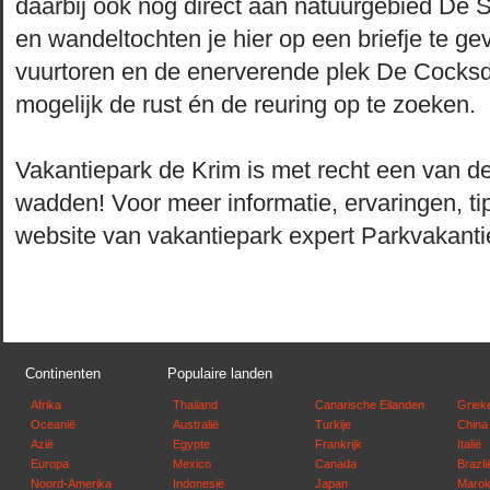
daarbij ook nog direct aan natuurgebied De Sl
en wandeltochten je hier op een briefje te gev
vuurtoren en de enerverende plek De Cocksdorp
mogelijk de rust én de reuring op te zoeken.
Vakantiepark de Krim is met recht een van de
wadden! Voor meer informatie, ervaringen, ti
website van vakantiepark expert Parkvakanti
Continenten
Populaire landen
Afrika
Thailand
Canarische Eilanden
Griek
Oceanië
Australië
Turkije
China
Azië
Egypte
Frankrijk
Italië
Europa
Mexico
Canada
Brazli
Noord-Amerika
Indonesië
Japan
Maro