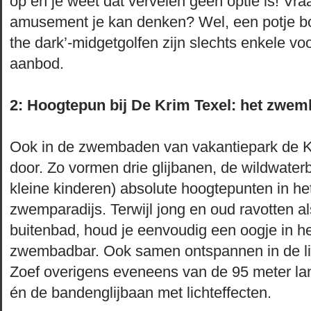
op en je weet dat vervelen geen optie is! Vraa
amusement je kan denken? Wel, een potje bo
the dark’-midgetgolfen zijn slechts enkele vo
aanbod.
2: Hoogtepun bij De Krim Texel: het zwem
Ook in de zwembaden van vakantiepark de K
door. Zo vormen drie glijbanen, de wildwater
kleine kinderen) absolute hoogtepunten in he
zwemparadijs. Terwijl jong en oud ravotten al
buitenbad, houd je eenvoudig een oogje in het
zwembadbar. Ook samen ontspannen in de li
Zoef overigens eveneens van de 95 meter lan
én de bandenglijbaan met lichteffecten.