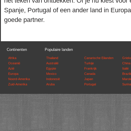
het teken van ontdekken. Of je nu kiest voor 
Spanje, Portugal of een ander land in Europ
goede partner.
Continenten
Populaire landen
Afrika
Thailand
Canarische Eilanden
Griek
Oceanië
Australië
Turkije
China
Azië
Egypte
Frankrijk
Italië
Europa
Mexico
Canada
Brazli
Noord-Amerika
Indonesië
Japan
Maro
Zuid-Amerika
Aruba
Portugal
Surin